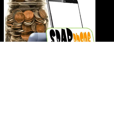
Optimiere dein Smartphone mit Top-Apps & cleveren
Spartipps!
Verwandle dein Gerät in ein effizientes Sparphone! 📱💡💰
Weitere Infos…!